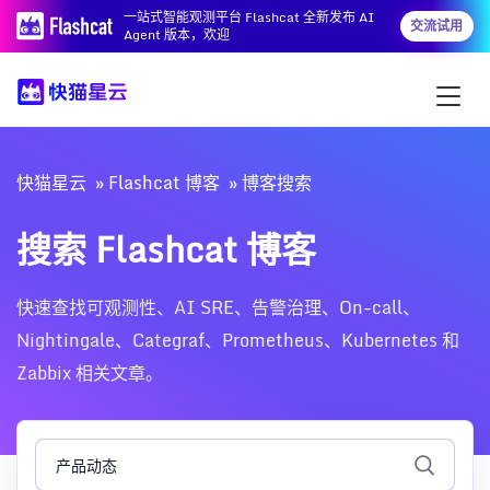
一站式智能观测平台 Flashcat 全新发布 AI
交流试用
Agent 版本，欢迎
快猫星云
Flashcat 博客
博客搜索
搜索 Flashcat 博客
快速查找可观测性、AI SRE、告警治理、On-call、
Nightingale、Categraf、Prometheus、Kubernetes 和
Zabbix 相关文章。