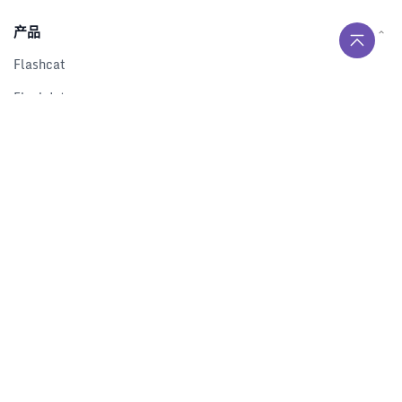
产品
Flashcat
Flashduty
RUM
Nightingale
Categraf
资源
解决方案
产品对比
文档中心
下载中心