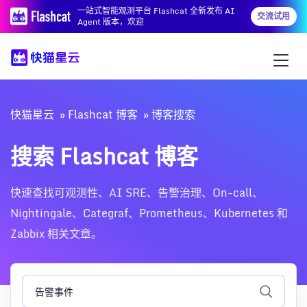
一站式智能观测平台 Flashcat 全新发布 AI
交流试用
Agent 版本，欢迎
快猫星云
Flashcat 博客
博客搜索
搜索 Flashcat 博客
快速查找可观测性、AI SRE、告警治理、On-call、
Nightingale、Categraf、Prometheus、Kubernetes 和
Zabbix 相关文章。