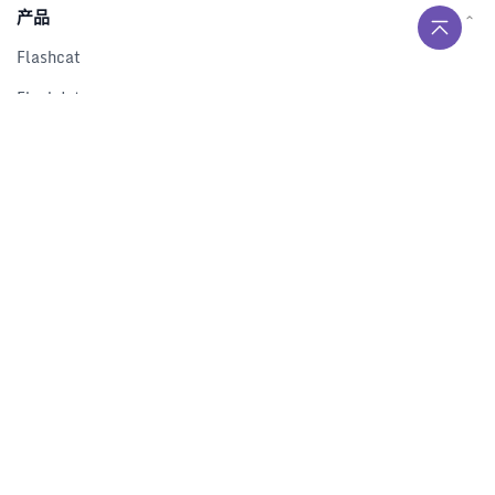
产品
Flashcat
Flashduty
RUM
Nightingale
Categraf
资源
解决方案
产品对比
文档中心
下载中心
视频中心