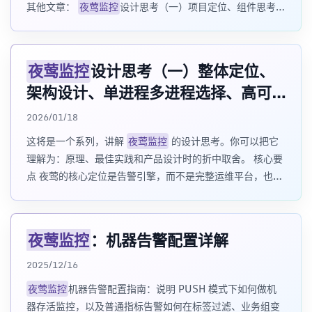
其他文章：
夜莺监控
设计思考（一）项目定位、组件思考、
单进程多进程选择、高可用设计 下面开始第 2
夜莺监控
设计思考（一）整体定位、
架构设计、单进程多进程选择、高可
用设计
2026/01/18
这将是一个系列，讲解
夜莺监控
的设计思考。你可以把它
理解为：原理、最佳实践和产品设计时的折中取舍。 核心要
点 夜莺的核心定位是告警引擎，而不是完整运维平台，也不
是替代所有数据源和采集器的监控大一统系统。
夜莺监控
：机器告警配置详解
2025/12/16
夜莺监控
机器告警配置指南：说明 PUSH 模式下如何做机
器存活监控，以及普通指标告警如何在标签过滤、业务组变