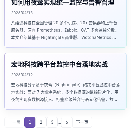
如何用夜莺实现统一监控与告警管理
2026/04/13
八维通科技在全国管理 20 多个机房、20+ 套集群和上千台
服务器，原有 Prometheus、Zabbix、CAT 多套监控分散。
本文介绍其基于 Nightingale 商业版、VictoriaMetrics 和
vmagent 实现统一监控、告警治理与日志查询，并将运维维
护成本降低约 50% 的落地实践。
宏地科技跨平台监控中台落地实战
2026/04/12
宏地科技分享基于夜莺（Nightingale）的跨平台监控中台落
地实战：面对 7 大业务系统、多个数据源的监控碎片化，用
夜莺实现多数据源接入、标签降级兼容与语义化告警，故障
定位时间缩短至 15 分钟内，告警误报率下降 76%。含架构
设计、技术干货与实战避坑经验。
上一页
1
2
3
...
6
下一页