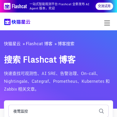
一站式智能观测平台 Flashcat 全新发布 AI
交流试用
Agent 版本，欢迎
快猫星云
Flashcat 博客
博客搜索
搜索 Flashcat 博客
快速查找可观测性、AI SRE、告警治理、On-call、
Nightingale、Categraf、Prometheus、Kubernetes 和
Zabbix 相关文章。