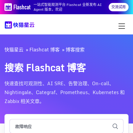
一站式智能观测平台 Flashcat 全新发布 AI
交流试用
Agent 版本，欢迎
快猫星云
Flashcat 博客
博客搜索
搜索 Flashcat 博客
快速查找可观测性、AI SRE、告警治理、On-call、
Nightingale、Categraf、Prometheus、Kubernetes 和
Zabbix 相关文章。