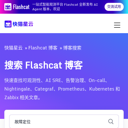
一站式智能观测平台 Flashcat 全新发布 AI
交流试用
Agent 版本，欢迎
快猫星云
Flashcat 博客
博客搜索
搜索 Flashcat 博客
快速查找可观测性、AI SRE、告警治理、On-call、
Nightingale、Categraf、Prometheus、Kubernetes 和
Zabbix 相关文章。