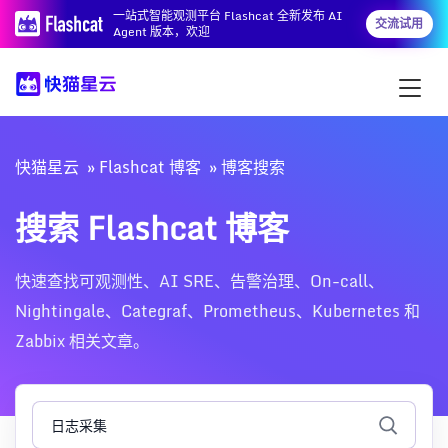
一站式智能观测平台 Flashcat 全新发布 AI
交流试用
Agent 版本，欢迎
快猫星云
Flashcat 博客
博客搜索
搜索 Flashcat 博客
快速查找可观测性、AI SRE、告警治理、On-call、
Nightingale、Categraf、Prometheus、Kubernetes 和
Zabbix 相关文章。