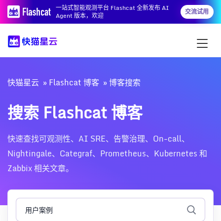
一站式智能观测平台 Flashcat 全新发布 AI
交流试用
Agent 版本，欢迎
快猫星云
Flashcat 博客
博客搜索
搜索 Flashcat 博客
快速查找可观测性、AI SRE、告警治理、On-call、
Nightingale、Categraf、Prometheus、Kubernetes 和
Zabbix 相关文章。