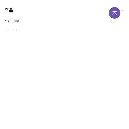
产品
Flashcat
Flashduty
RUM
Nightingale
Categraf
资源
解决方案
产品对比
文档中心
下载中心