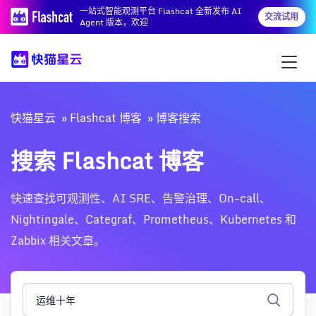
一站式智能观测平台 Flashcat 全新发布 AI
交流试用
Agent 版本，欢迎
快猫星云
Flashcat 博客
博客搜索
搜索 Flashcat 博客
快速查找可观测性、AI SRE、告警治理、On-call、
Nightingale、Categraf、Prometheus、Kubernetes 和
Zabbix 相关文章。