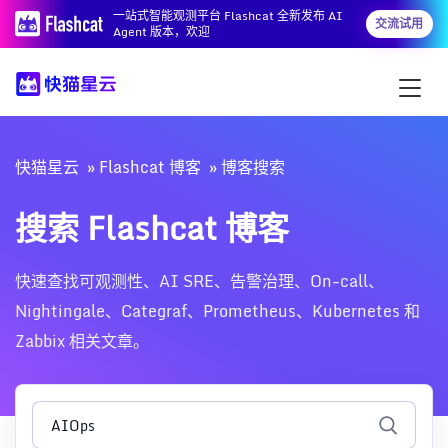
一站式智能观测平台 Flashcat 全新发布 AI
交流试用
Agent 版本，欢迎
快猫星云
Flashcat 博客
博客搜索
搜索 Flashcat 博客
快速查找可观测性、AI SRE、告警治理、On-call、
Nightingale、Categraf、Prometheus、Kubernetes 和
Zabbix 相关文章。