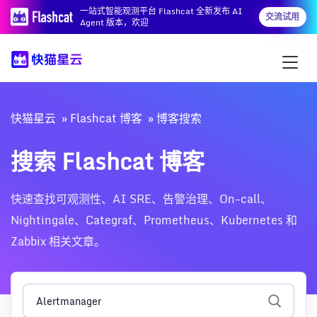
一站式智能观测平台 Flashcat 全新发布 AI
交流试用
Agent 版本，欢迎
快猫星云
Flashcat 博客
博客搜索
搜索 Flashcat 博客
快速查找可观测性、AI SRE、告警治理、On-call、
Nightingale、Categraf、Prometheus、Kubernetes 和
Zabbix 相关文章。