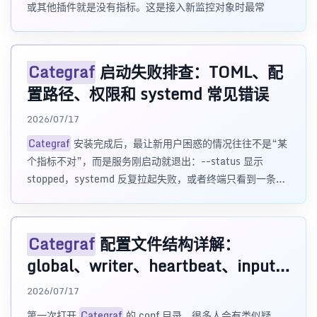
或其他插件就是没有指标。这是接入新监控对象时最常
Categraf
启动失败排查：TOML、配
置路径、权限和 systemd 常见错误
2026/07/17
Categraf
安装完成后，最让新用户困惑的情况往往不是“某
个指标不对”，而是服务刚启动就退出：--status 显示
stopped，systemd 反复拉起失败，或者终端只看到一条很
长的
Categraf
配置文件结构详解：
global、writer、heartbeat、inputs
与四类 Agent
2026/07/17
第一次打开
Categraf
的 conf 目录，很多人会有类似疑