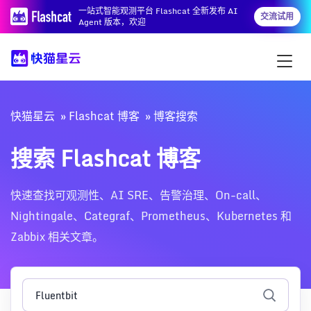
一站式智能观测平台 Flashcat 全新发布 AI
交流试用
Agent 版本，欢迎
快猫星云
Flashcat 博客
博客搜索
搜索 Flashcat 博客
快速查找可观测性、AI SRE、告警治理、On-call、
Nightingale、Categraf、Prometheus、Kubernetes 和
Zabbix 相关文章。