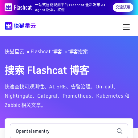
一站式智能观测平台 Flashcat 全新发布 AI
交流试用
Agent 版本，欢迎
快猫星云
Flashcat 博客
博客搜索
搜索 Flashcat 博客
快速查找可观测性、AI SRE、告警治理、On-call、
Nightingale、Categraf、Prometheus、Kubernetes 和
Zabbix 相关文章。