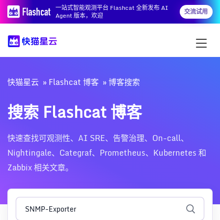
一站式智能观测平台 Flashcat 全新发布 AI
交流试用
Agent 版本，欢迎
快猫星云
Flashcat 博客
博客搜索
搜索 Flashcat 博客
快速查找可观测性、AI SRE、告警治理、On-call、
Nightingale、Categraf、Prometheus、Kubernetes 和
Zabbix 相关文章。