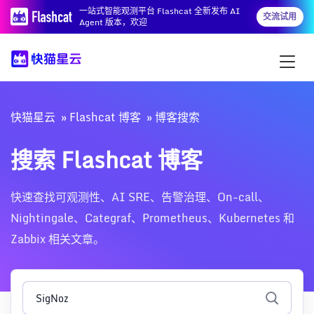
一站式智能观测平台 Flashcat 全新发布 AI
交流试用
Agent 版本，欢迎
快猫星云
Flashcat 博客
博客搜索
搜索 Flashcat 博客
快速查找可观测性、AI SRE、告警治理、On-call、
Nightingale、Categraf、Prometheus、Kubernetes 和
Zabbix 相关文章。