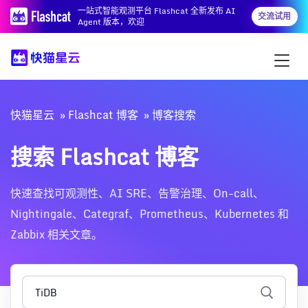
一站式智能观测平台 Flashcat 全新发布 AI
交流试用
Agent 版本，欢迎
快猫星云
Flashcat 博客
博客搜索
搜索 Flashcat 博客
快速查找可观测性、AI SRE、告警治理、On-call、
Nightingale、Categraf、Prometheus、Kubernetes 和
Zabbix 相关文章。