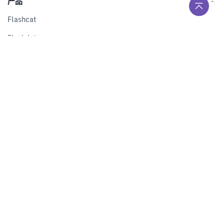
产品
Flashcat
Flashduty
RUM
Nightingale
Categraf
资源
解决方案
产品对比
文档中心
下载中心
视频中心