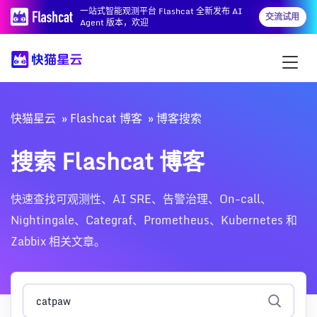
一站式智能观测平台 Flashcat 全新发布 AI
交流试用
Agent 版本，欢迎
快猫星云
Flashcat 博客
博客搜索
搜索 Flashcat 博客
快速查找可观测性、AI SRE、告警治理、On-call、
Nightingale、Categraf、Prometheus、Kubernetes 和
Zabbix 相关文章。