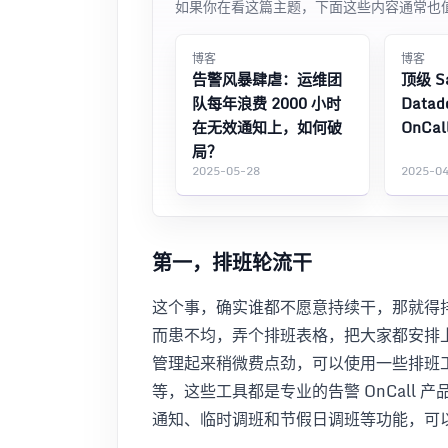
如果你在看这篇主题，下面这些内容通常也
博客
博客
告警风暴肆虐：运维团
顶级 S
队每年浪费 2000 小时
Data
在无效通知上，如何破
OnCal
局？
2025-05-28
2025-0
第一，排班轮流干
这个事，确实谁都不愿意持续干，那就得
而患不均，弄个排班表格，把大家都安排上
管理起来稍微费点劲，可以使用一些排班
等，这些工具都是专业的告警 OnCall
通知、临时调班和节假日调班等功能，可