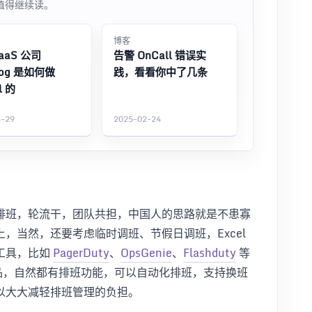
值得继续读。
博客
aaS 公司
告警 OnCall 错误实
dog 是如何做
践，看看你中了几条
l 的
4-29
2025-02-24
排班，轮流干，团队共担，中国人的思路就是不患寡
，当然，还要考虑临时调班、节假日调班，Excel
工具，比如
PagerDuty
、
OpsGenie
、
Flashduty
等
 产品，自然都有排班功能，可以自动化排班，支持换班
以大大减轻排班管理的负担。