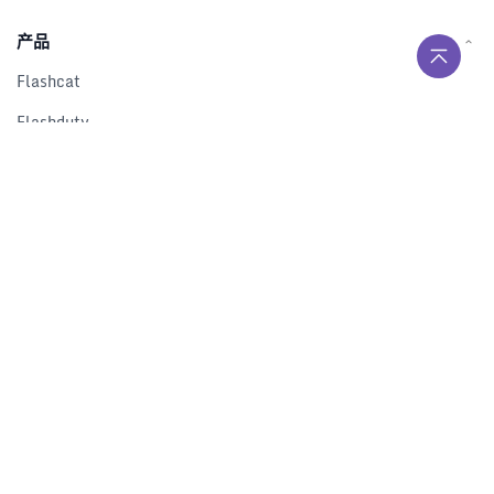
产品
Flashcat
Flashduty
RUM
Nightingale
Categraf
资源
解决方案
产品对比
文档中心
下载中心