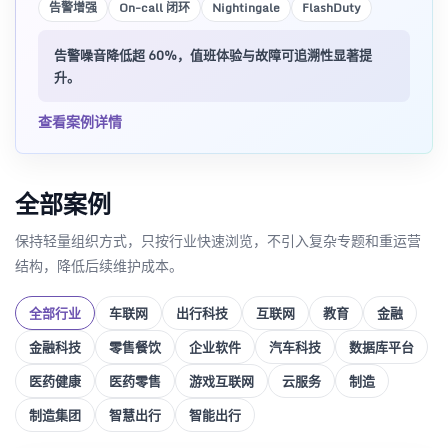
告警增强
On-call 闭环
Nightingale
FlashDuty
与 AI 值守规划。
告警噪音降低超 60%，值班体验与故障可追溯性显著提
升。
查看案例详情
全部案例
保持轻量组织方式，只按行业快速浏览，不引入复杂专题和重运营
结构，降低后续维护成本。
全部行业
车联网
出行科技
互联网
教育
金融
金融科技
零售餐饮
企业软件
汽车科技
数据库平台
医药健康
医药零售
游戏互联网
云服务
制造
制造集团
智慧出行
智能出行