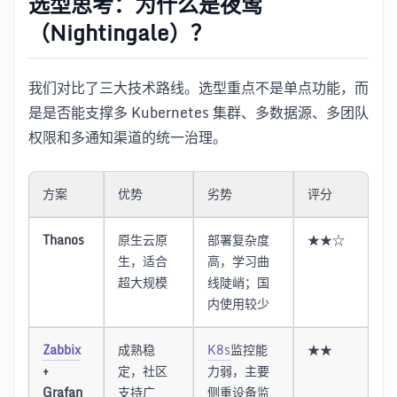
选型思考：为什么是夜莺
（Nightingale）？
我们对比了三大技术路线。选型重点不是单点功能，而
是是否能支撑多 Kubernetes 集群、多数据源、多团队
权限和多通知渠道的统一治理。
方案
优势
劣势
评分
Thanos
原生云原
部署复杂度
★★☆
生，适合
高，学习曲
超大规模
线陡峭；国
内使用较少
Zabbix
成熟稳
K8s
监控能
★★
+
定，社区
力弱，主要
Grafan
支持广
侧重设备监