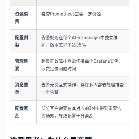
资源浪
每套Prometheus需要一定资源
费
配置割
告警规则在每个Alertmanager中独立维
裂
护，版本差异率达35%
管理黑
跨集群故障排查需切换每个Grafana实例，
洞
浪费定位问题时间
消息壁
告警无交互式操作，存在多人都去处理排查
垒
一个告警
配置紊
部分客户需要在其对应的IM中得到重要告
乱
警通知，导致配置十分紊乱