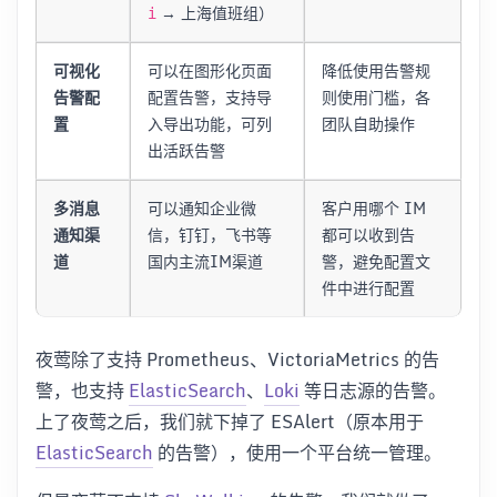
→ 上海值班组）
i
可视化
可以在图形化页面
降低使用告警规
告警配
配置告警，支持导
则使用门槛，各
置
入导出功能，可列
团队自助操作
出活跃告警
多消息
可以通知企业微
客户用哪个 IM
通知渠
信，钉钉，飞书等
都可以收到告
道
国内主流IM渠道
警，避免配置文
件中进行配置
夜莺除了支持 Prometheus、VictoriaMetrics 的告
警，也支持
ElasticSearch
、
Loki
等日志源的告警。
上了夜莺之后，我们就下掉了 ESAlert（原本用于
ElasticSearch
的告警），使用一个平台统一管理。