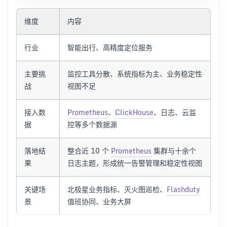
维度
内容
行业
智能出行、高精度定位服务
主要挑
监控工具分散、系统指标为主、业务稳定性
战
视图不足
接入数
Prometheus
、
ClickHouse
、日志、云监
据
控等多个数据源
落地结
整合近 10 个
Prometheus
集群与十余个
果
日志主题，形成统一告警管理和稳定性视图
关键场
北极星业务指标、灭火图巡检、
Flashduty
景
值班协同、业务大屏