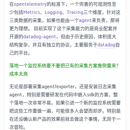
在
opentelemetry
的标准下，一个完善的可观测性至
少包括
Metrics
、
Logging
、
Tracing
三个维度，针对这
三类数据的采集，如果也能由一个
agent
来负责，那将
更为理想。 目前实现了这个采集能力的是商业配套并
开源的
datadog
-
agent
，但由于历史原因，体积庞大
结构复杂，并且有独立的协议，主要服务于
datadog
自
己的平台。
落地一个监控系统要不要把已有的采集方案推倒重来？
成本太高
无论是部署采集agent/exporter，还是安装日志采集
agent，特别是需要研发在代码中嵌入sdk的方案，整
个落地一次非常不易。如果引进一个新的监控系统需要
把这些工作重做一遍，可能很多人会望而却步。特别是
在还没确认新产品的效果前就去做这个事情，无异于一
次冒险。