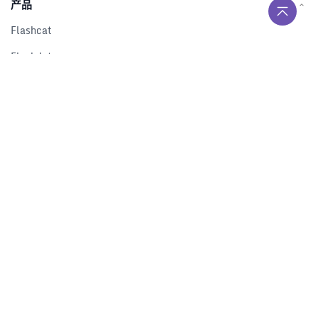
产品
Flashcat
Flashduty
RUM
Nightingale
Categraf
资源
解决方案
产品对比
文档中心
下载中心
视频中心