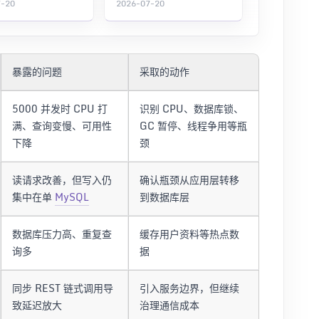
7-20
2026-07-20
暴露的问题
采取的动作
5000 并发时 CPU 打
识别 CPU、数据库锁、
满、查询变慢、可用性
GC 暂停、线程争用等瓶
下降
颈
读请求改善，但写入仍
确认瓶颈从应用层转移
集中在单
MySQL
到数据库层
数据库压力高、重复查
缓存用户资料等热点数
询多
据
同步 REST 链式调用导
引入服务边界，但继续
致延迟放大
治理通信成本