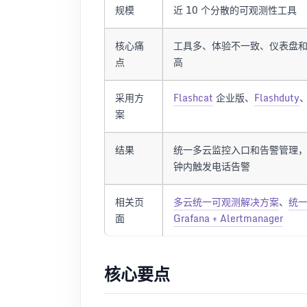
规模
近 10 个分散的可观测性工具
核心痛
工具多、体验不一致、仪表盘
点
高
采用方
Flashcat
企业版、
Flashduty
案
结果
统一多云监控入口和告警管理
钟内触发电话告警
相关页
多云统一可观测解决方案
、
统
面
Grafana + Alertmanager
核心要点