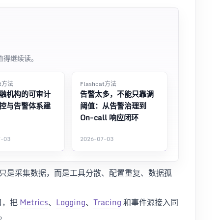
值得继续读。
at方法
Flashcat方法
融机构的可审计
告警太多，不能只靠调
控与告警体系建
阈值：从告警治理到
On-call 响应闭环
7-03
2026-07-03
只是采集数据，而是工具分散、配置重复、数据孤
口，把
Metrics
、
Logging
、
Tracing
和事件源接入同
。