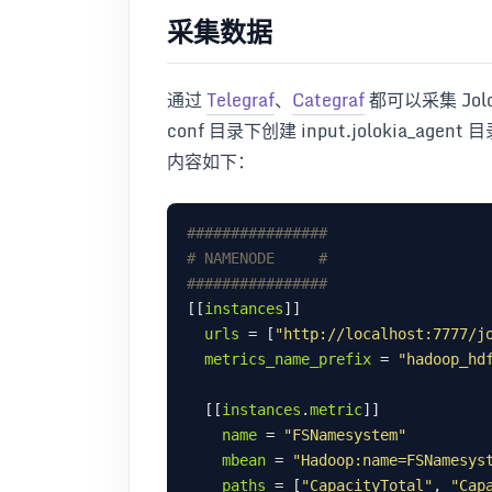
采集数据
通过
Telegraf
、
Categraf
都可以采集 Jol
conf 目录下创建 input.jolokia_agen
内容如下：
################
# NAMENODE     #
################
[[
instances
urls
 = [
"http://localhost:7777/j
metrics_name_prefix
 = 
"hadoop_hd
  [[
instances
.
metric
name
 = 
"FSNamesystem"
mbean
 = 
"Hadoop:name=FSNamesys
paths
 = [
"CapacityTotal"
, 
"Cap