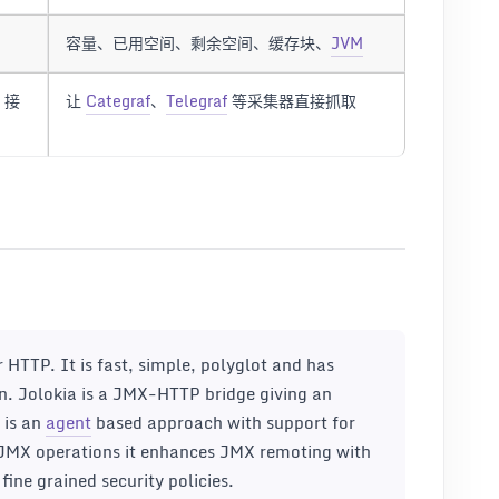
容量、已用空间、剩余空间、缓存块、
JVM
 接
让
Categraf
、
Telegraf
等采集器直接抓取
HTTP. It is fast, simple, polyglot and has
n. Jolokia is a JMX-HTTP bridge giving an
 is an
agent
based approach with support for
 JMX operations it enhances JMX remoting with
fine grained security policies.