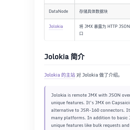
DataNode
存储具体数据块
Jolokia
将 JMX 暴露为 HTTP JSON
口
Jolokia 简介
Jolokia 的主站
对 Jolokia 做了介绍。
Jolokia is remote JMX with JSON over 
unique features. It’s JMX on Capsaici
alternative to JSR-160 connectors. It
many platforms. In addition to basic
unique features like bulk requests and 