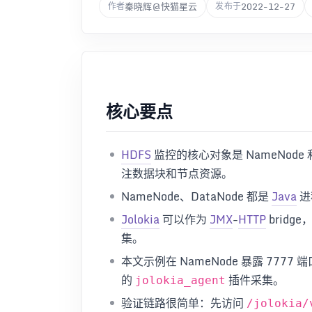
秦晓辉@快猫星云
2022-12-27
作者
发布于
核心要点
HDFS
监控的核心对象是 NameNode
注数据块和节点资源。
NameNode、DataNode 都是
Java
进
Jolokia
可以作为
JMX
-
HTTP
bridge
集。
本文示例在 NameNode 暴露 7777 端
的
插件采集。
jolokia_agent
验证链路很简单：先访问
/jolokia/