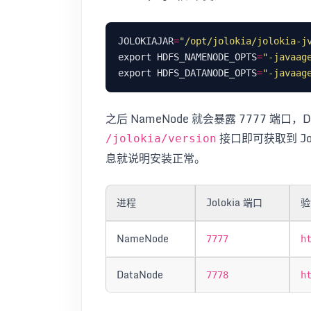
JOLOKIAJAR
=
"/opt/jolokia/jolokia-j
export HDFS_NAMENODE_OPTS
=
"-javaag
export HDFS_DATANODE_OPTS
=
"-javaag
之后 NameNode 就会暴露 7777 端口，
接口即可获取到 Jolo
/jolokia/version
息就说明安装正常。
进程
Jolokia 端口
验
NameNode
7777
h
DataNode
7778
h