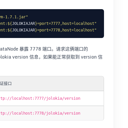
vm-1.7.1.jar"
ent:
${
JOLOKIAJAR
}
=port=7777,host=localhost"
ent:
${
JOLOKIAJAR
}
=port=7778,host=localhost"
DataNode 暴露 7778 端口。请求这俩端口的
kia version 信息，如果能正常获取到 version 信
证接口
ttp://localhost:7777/jolokia/version
ttp://localhost:7778/jolokia/version