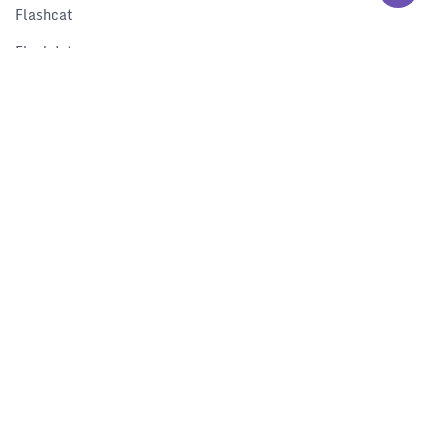
Flashcat
Flashduty
RUM
Nightingale
Categraf
资源
解决方案
产品对比
文档中心
下载中心
视频中心
开发者中心