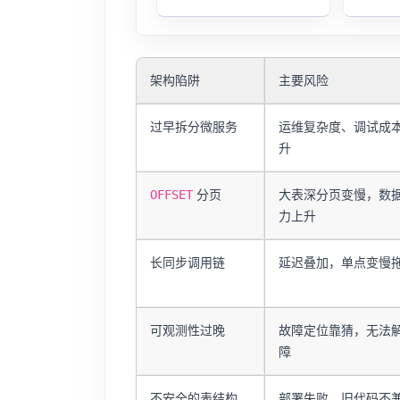
架构陷阱
主要风险
过早拆分微服务
运维复杂度、调试成
升
分页
大表深分页变慢，数据
OFFSET
力上升
长同步调用链
延迟叠加，单点变慢
可观测性过晚
故障定位靠猜，无法
障
不安全的表结构
部署失败、旧代码不