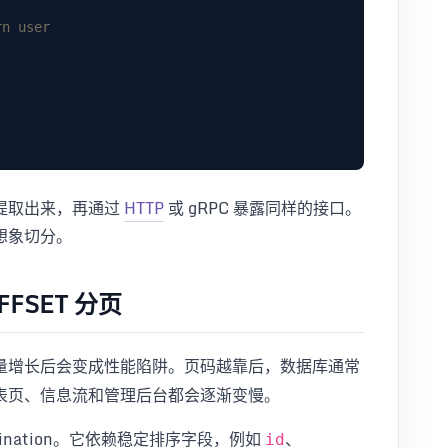
提取出来，再通过
HTTP
或 gRPC 暴露同样的接口。
想象切分。
FSET 分页
量增长后会变成性能陷阱。页码越靠后，数据库通常
表页、信息流和管理后台都会逐渐变慢。
gination。它依赖稳定排序字段，例如
、
id