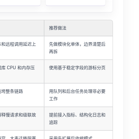
推荐做法
本和远程调用延迟上
先做模块化单体，边界清楚后
再拆
库 CPU 和内存压
使用基于稳定字段的游标分页
拖垮整条链路
用队列和后台任务处理非必要
工作
解释慢请求和级联故
提前接入指标、结构化日志和
追踪
兼容、大表迁移阻塞
采用先扩展后收缩模式