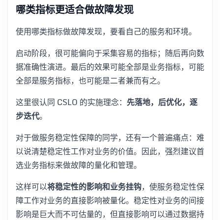
哪类指标更适合做故障发现
使用哪类指标做故障发现，要看自己的服务和环境。
启动阶段，很可能偏向于采集容易的指标；随后再向数
据准确性演进。最后的效果可能全部是业务指标，可能
全部是服务指标，也可能是二者兼而有之。
这里很认同 CSLO 的实施理念：
先落地，后优化，逐
步迭代
。
对于做服务稳定性保障的同学，还有一个普遍痛点：难
以说清楚稳定性工作对业务的价值。因此，强烈建议首
选业务指标来做故障的量化和管理。
这样可以
将稳定性的影响和业务挂钩
，使服务稳定性保
障工作对业务的直接影响被量化。稳定性对业务的间接
影响是巨大而不可估量的，但直接影响可以通过数据持