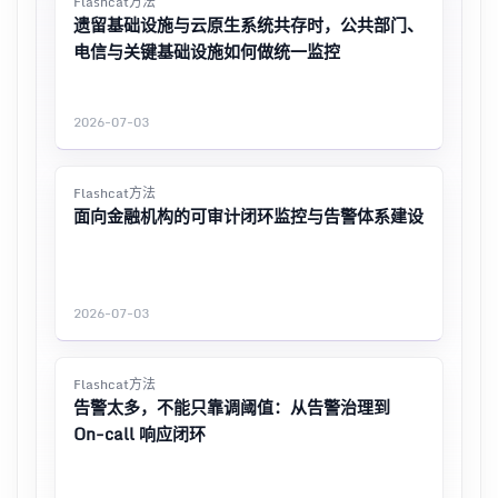
Flashcat方法
遗留基础设施与云原生系统共存时，公共部门、
电信与关键基础设施如何做统一监控
2026-07-03
Flashcat方法
面向金融机构的可审计闭环监控与告警体系建设
2026-07-03
Flashcat方法
告警太多，不能只靠调阈值：从告警治理到
On-call 响应闭环