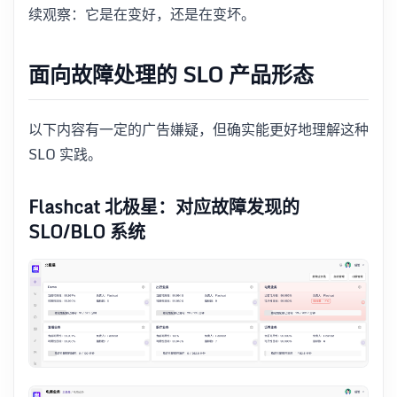
续观察：它是在变好，还是在变坏。
面向故障处理的 SLO 产品形态
以下内容有一定的广告嫌疑，但确实能更好地理解这种
SLO 实践。
Flashcat 北极星：对应故障发现的
SLO/BLO 系统