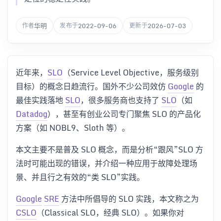
华明
2022-09-06
2026-07-03
作者
发布于
更新于
近年来，
SLO
（Service Level Objective，服务级别
目标）的概念日趋流行。国外不少公司效仿
Google
的
最佳实践落地
SLO
，很多服务商也支持了
SLO
（如
Datadog
），甚至有创业公司专门聚焦 SLO 的产品化
方案（如 NOBL9、Sloth 等）。
本文主要不是普及 SLO 概念，而是分析“跟风”SLO 方
法时可能出现的错误，并介绍一种应用于故障处理场
景、并且行之有效的“类 SLO”实践。
Google
SRE
方法中所倡导的 SLO 实践，本文称之为
CSLO
（Classical SLO，经典 SLO）。如果你对