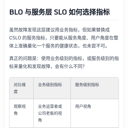
BLO 与服务层 SLO 如何选择指标
虽然故障发现这层建议用业务指标，但如果替换成
CSLO 的服务指标，只要能从服务角度、用户角度在整
体上准确量化一个服务的健康状态，也未尝不可。
真正的问题是：使用业务级别的指标，或服务级别的指
标来量化和发现故障，会有什么不同？
对比维
业务级别指标
服务级别指标
度
观察视
业务运营者或
用户视角
角
公司老板的视
角