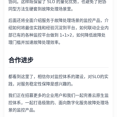
协同。这样既保留了 SLO 的量化优势，也避免了把协
同型方法生硬套到故障处理场景里。
后面还将全面介绍服务于故障处理场景的监控产品，介
绍如何将最佳实践和经验沉淀到平台，如何联动企业内
部已有的各种监控平台做到 1+1>2，如何降低故障处
理门槛并加速故障处理效率。
合作进步
都看到这里了，相信你对监控体系的建设，对SLO的实
践，对服务稳定性保障是感兴趣的。
我们正在招募更多的企业用户和我们一起完善云原生监
控体系，一起打造极致的、面向数字化服务故障处理场
景的监控产品。