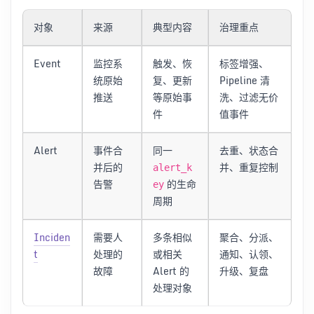
对象
来源
典型内容
治理重点
Event
监控系
触发、恢
标签增强、
统原始
复、更新
Pipeline 清
推送
等原始事
洗、过滤无价
件
值事件
Alert
事件合
同一
去重、状态合
并后的
并、重复控制
alert_k
告警
的生命
ey
周期
Inciden
需要人
多条相似
聚合、分派、
t
处理的
或相关
通知、认领、
故障
Alert 的
升级、复盘
处理对象