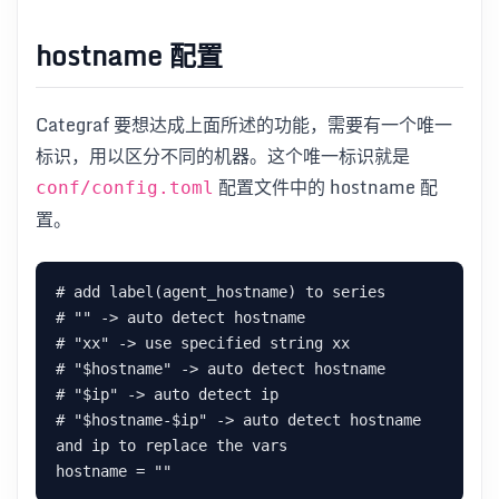
hostname 配置
Categraf 要想达成上面所述的功能，需要有一个唯一
标识，用以区分不同的机器。这个唯一标识就是
配置文件中的 hostname 配
conf/config.toml
置。
# add label(agent_hostname) to series

# "" -> auto detect hostname

# "xx" -> use specified string xx

# "$hostname" -> auto detect hostname

# "$ip" -> auto detect ip

# "$hostname-$ip" -> auto detect hostname 
and ip to replace the vars
