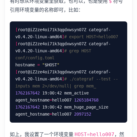
有时想从环境变量里获取，也可以，也是使用
符号
$
引用环境变量的名称即可，比如：
[
root@iZ2ze4oi71k3qgdxwsyn07Z categraf-
v0.4.20-linux-amd64
]
# export HOST=hello007
[
root@iZ2ze4oi71k3qgdxwsyn07Z categraf-
v0.4.20-linux-amd64
]
# grep HOST 
conf/config.toml
hostname 
=
"
$HOST
"
[
root@iZ2ze4oi71k3qgdxwsyn07Z categraf-
v0.4.20-linux-amd64
]
# ./categraf --test --
inputs mem 2>/dev/null| grep mem_
1762167642
 19:00:42 mem_active 
agent_hostname
=
hello007 
1265184768
1762167642
 19:00:42 mem_huge_page_size 
agent_hostname
=
hello007 
2097152
如上，我设置了一个环境变量
，然
HOST=hello007