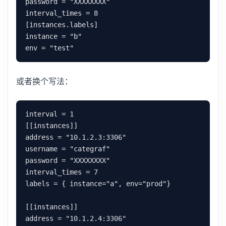
password = "XXXXXXXX"

interval_times = 8

[instances.labels]

instance = "b"

或者换个写法：
interval = 1

[[instances]]

address = "10.1.2.3:3306"

username = "categraf"

password = "XXXXXXXX"

interval_times = 7

labels = { instance="a", env="prod"}

[[instances]]

address = "10.1.2.4:3306"
