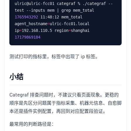
ulric@ulric-fcc01 categraf % ./categraf --
1765943292
 11:48:12 mem_total 
agent_hostname
=
ulric-fcc01.local 
ip
=
192.168.110.5 region
=
shanghai 
17179869184
测试打印的指标里，标签中出现了 ip 标签。
小结
Categraf 排查问题时，不建议只看页面现象。更稳的
顺序是先区分问题属于指标采集、机器元信息、自愈脚
本还是插件实例配置，再回到对应配置段验证。
最常用的判断路径是：