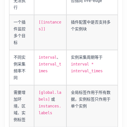
无法执
否指向 n9e-edge
行
一个插
插件配置中是否支持多
[[instance
件监控
个实例块
s]]
多个目
标
不同实
、
实例采集周期等于
interval
例采集
interval_t
interval *
频率不
imes
interval_times
同
需要增
全局标签作用于所有数
[global.la
加环
或
据，实例标签只作用于
bels]
境、区
单个实例
instances.
域、实
labels
例标签