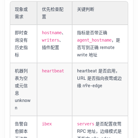
现象或
优先检查配
关键判断
需求
置
即时查
、
指标是否带正确
hostname
询没有
、
，是
writers
agent_hostname
历史指
插件配置
否写到正确 remote
标
write 地址
机器列
heartbeat 是否启用，
heartbeat
表为空
URL 是否指向夜莺或边
或元信
缘 n9e-edge
息
unknow
n
告警自
是否配置夜莺
ibex
servers
愈脚本
RPC 地址，边缘模式是