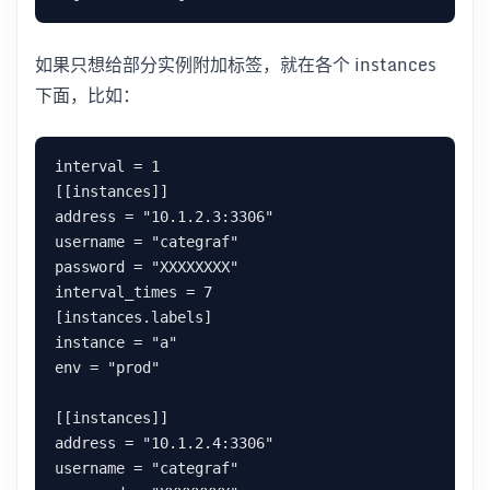
如果只想给部分实例附加标签，就在各个 instances
下面，比如：
interval = 1

[[instances]]

address = "10.1.2.3:3306"

username = "categraf"

password = "XXXXXXXX"

interval_times = 7

[instances.labels]

instance = "a"

env = "prod"

[[instances]]

address = "10.1.2.4:3306"

username = "categraf"
