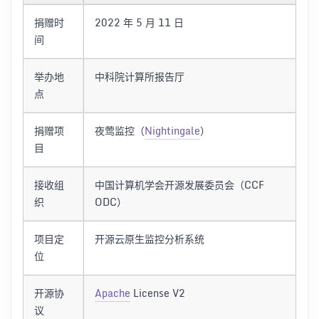
捐赠时
2022 年 5 月 11 日
间
举办地
中科院计算所报告厅
点
捐赠项
夜莺监控（
Nightingale
）
目
接收组
中国计算机学会开源发展委员会（CCF
织
ODC）
项目定
开源云原生监控分析系统
位
开源协
Apache
License V2
议