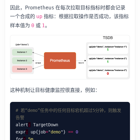
因此，Prometheus 在每次拉取目标指标时都会记录
一个合成的
指标：根据拉取操作是否成功，该指标
up
样本值为
或
。
0
1
这种机制让目标健康监控很直接，例如：
# 若“demo”任务中的任何目标宕机超过5分钟，则触发
告警
alert
:
expr
:
 up{job
=
"
demo
"} 
==
0
for
:
5m