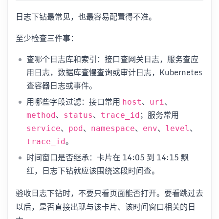
日志下钻最常见，也最容易配置得不准。
至少检查三件事：
查哪个日志库和索引：接口查网关日志，服务查应
用日志，数据库查慢查询或审计日志，Kubernetes
查容器日志或事件。
用哪些字段过滤：接口常用
、
、
host
uri
、
、
；服务常用
method
status
trace_id
、
、
、
、
、
service
pod
namespace
env
level
。
trace_id
时间窗口是否继承：卡片在 14:05 到 14:15 飘
红，日志下钻就应该围绕这段时间查。
验收日志下钻时，不要只看页面能否打开。要看跳过去
以后，是否直接出现与该卡片、该时间窗口相关的日