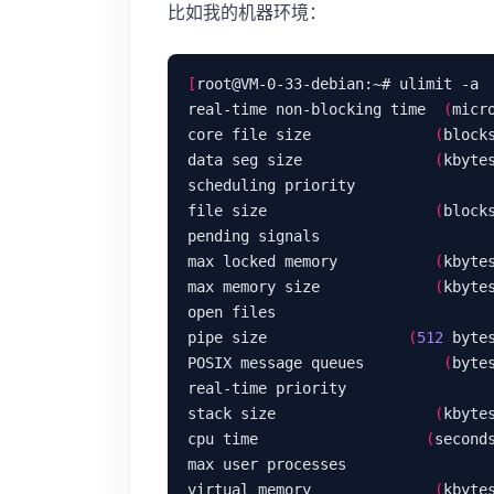
比如我的机器环境：
[
real-time non-blocking time  
(
micr
core file size              
(
block
data seg size               
(
kbyte
scheduling priority               
file size                   
(
block
pending signals                   
max locked memory           
(
kbyte
max memory size             
(
kbyte
open files                        
pipe size                
(
512
 byte
POSIX message queues         
(
byte
real-time priority                
stack size                  
(
kbyte
cpu time                   
(
second
max user processes                
virtual memory              
(
kbyte