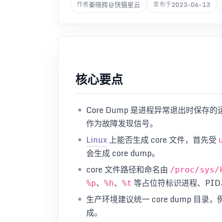
秦晓辉@快猫星云
2023-06-13
作者
发布于
核心要点
Core Dump 是进程异常退出时保存
作为故障发现信号。
Linux
上能否生成 core 文件，首先受
会生成 core dump。
core 文件路径和命名由
/proc/sys/
、
、
等占位符标识进程、PI
%p
%h
%t
生产环境建议统一 core dump 目录
成。