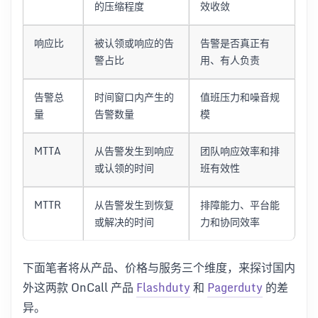
的压缩程度
效收敛
响应比
被认领或响应的告
告警是否真正有
警占比
用、有人负责
告警总
时间窗口内产生的
值班压力和噪音规
量
告警数量
模
MTTA
从告警发生到响应
团队响应效率和排
或认领的时间
班有效性
MTTR
从告警发生到恢复
排障能力、平台能
或解决的时间
力和协同效率
下面笔者将从产品、价格与服务三个维度，来探讨国内
外这两款 OnCall 产品
Flashduty
和
Pagerduty
的差
异。