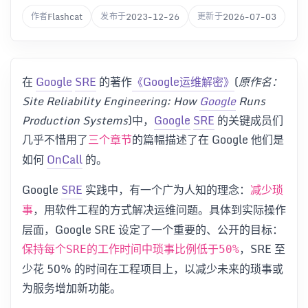
Flashcat
2023-12-26
2026-07-03
作者
发布于
更新于
在
Google
SRE
的著作
《Google运维解密》
(
原作名：
Site Reliability Engineering: How
Google
Runs
Production Systems
)中，
Google
SRE
的关键成员们
几乎不惜用了
的篇幅描述了在 Google 他们是
三个章节
如何
OnCall
的。
Google
SRE
实践中，有一个广为人知的理念：
减少琐
，用软件工程的方式解决运维问题。具体到实际操作
事
层面，Google SRE 设定了一个重要的、公开的目标：
，SRE 至
保持每个SRE的工作时间中琐事比例低于50%
少花 50% 的时间在工程项目上，以减少未来的琐事或
为服务增加新功能。