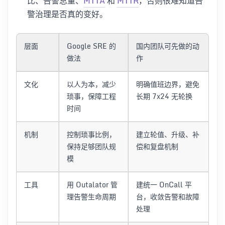
比、告警总量、
MTTA
和
MTTR
，否则很难知道告
警治理是否真的变好。
层面
Google SRE 的
国内团队可先做的动
做法
作
文化
以人为本，减少
明确值班边界，避免
琐事，保障工程
长期 7x24 无轮换
时间
机制
控制琐事比例，
建立轮值、升级、补
保持足够团队规
偿和复盘机制
模
工具
用 Outalator 管
建统一 OnCall 平
理告警生命周期
台，收敛告警和故障
处理