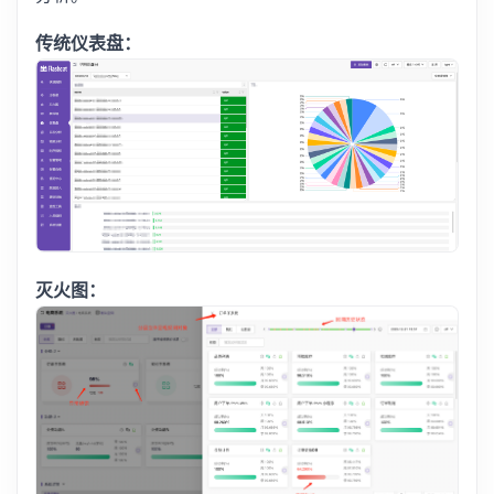
传统仪表盘：
灭火图：