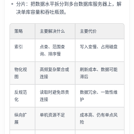
分片：把数据水平拆分到多台数据库服务器上，解
决单库容量和吞吐瓶颈。
策略
主要解决什么
主要代价
索引
点查、范围查
写入变慢、占用磁盘
询、排序慢
物化视
高频复杂聚合或
刷新成本、数据可能
图
连接
滞后
反规范
读取时避免昂贵
数据冗余、一致性维
化
连接
护
纵向扩
单机资源不足
成本高、仍有单点风
展
险