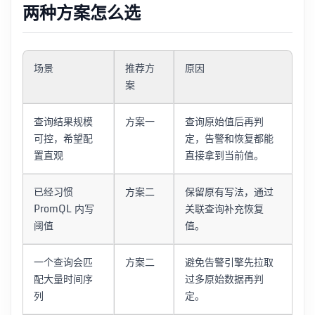
两种方案怎么选
场景
推荐方
原因
案
查询结果规模
方案一
查询原始值后再判
可控，希望配
定，告警和恢复都能
置直观
直接拿到当前值。
已经习惯
方案二
保留原有写法，通过
PromQL 内写
关联查询补充恢复
阈值
值。
一个查询会匹
方案二
避免告警引擎先拉取
配大量时间序
过多原始数据再判
列
定。