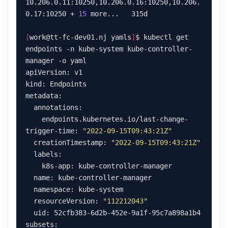
10.206.0.11:10250,10.206.0.16:10250,10.206.
0.17:10250 + 
15
[
work@tt-fc-dev01.nj yamls
]
$ kubectl get 
endpoints -n kube-system kube-controller-
    endpoints.kubernetes.io/last-change-
trigger-time: 
"2022-09-15T09:43:21Z"
  creationTimestamp: 
"2022-09-15T09:43:21Z"
  resourceVersion: 
"112212043"