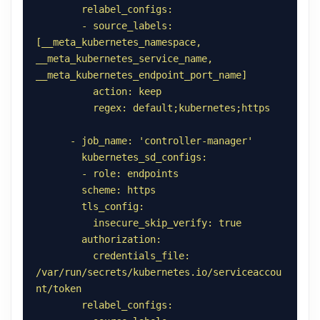
        - source_labels: 
[__meta_kubernetes_namespace, 
__meta_kubernetes_service_name, 
          credentials_file: 
/var/run/secrets/kubernetes.io/serviceaccou