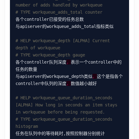
number of adds handled by workqueue
# TYPE workqueue_adds_total counter
# HELP workqueue_depth [ALPHA] Current 
depth of workqueue
# TYPE workqueue_depth gauge
各个controller队列深度
，
表示一个controller中的
与apiserver的workqueue_depth类似
，
这个是指各个
controller中队列的深度
，
# HELP workqueue_queue_duration_seconds 
[ALPHA] How long in seconds an item stays 
in workqueue before being requested.
# TYPE workqueue_queue_duration_seconds 
histogram