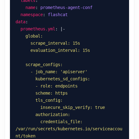
labels
name
: 
prometheus-agent-conf
namespace
: 
flashcat
data
prometheus.yml
: |-
          credentials_file: 
/var/run/secrets/kubernetes.io/serviceaccou