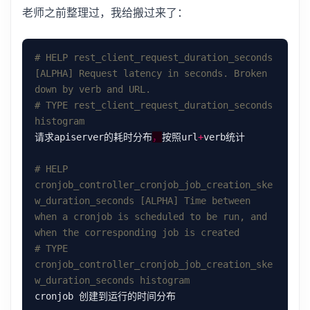
老师之前整理过，我给搬过来了：
# HELP rest_client_request_duration_seconds 
[ALPHA] Request latency in seconds. Broken 
down by verb and URL.
# TYPE rest_client_request_duration_seconds 
histogram
请求apiserver的耗时分布
，
按照url
+
# HELP 
cronjob_controller_cronjob_job_creation_ske
w_duration_seconds [ALPHA] Time between 
when a cronjob is scheduled to be run, and 
when the corresponding job is created
# TYPE 
cronjob_controller_cronjob_job_creation_ske
w_duration_seconds histogram