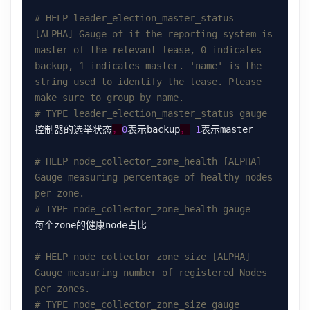
# HELP leader_election_master_status 
[ALPHA] Gauge of if the reporting system is 
master of the relevant lease, 0 indicates 
backup, 1 indicates master. 'name' is the 
string used to identify the lease. Please 
make sure to group by name.
# TYPE leader_election_master_status gauge
控制器的选举状态
，
0
表示backup
，
1
# HELP node_collector_zone_health [ALPHA] 
Gauge measuring percentage of healthy nodes 
per zone.
# TYPE node_collector_zone_health gauge
# HELP node_collector_zone_size [ALPHA] 
Gauge measuring number of registered Nodes 
per zones.
# TYPE node_collector_zone_size gauge