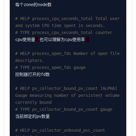
# HELP process_cpu_seconds_total Total user 
and system CPU time spent in seconds.
# TYPE process_cpu_seconds_total counter
cpu使用量
（
也可以理解为cpu使用率
）
# HELP process_open_fds Number of open file 
descriptors.
# TYPE process_open_fds gauge
# HELP pv_collector_bound_pv_count [ALPHA] 
Gauge measuring number of persistent volume 
currently bound
# TYPE pv_collector_bound_pv_count gauge
# HELP pv_collector_unbound_pvc_count 