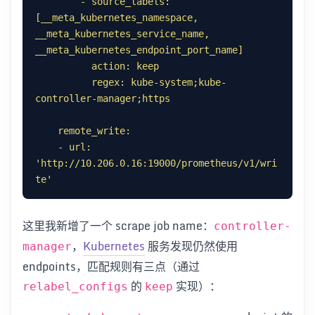
        - source_labels: 
[__meta_kubernetes_namespace, 
__meta_kubernetes_service_name, 
          regex: kube-system;kube-
    - url: 
'http://10.206.0.16:19000/prometheus/v1/wri
te'
这里我新增了一个 scrape job name：
controller-
，
Kubernetes
服务发现仍然使用
manager
endpoints，匹配规则有三点（通过
的
实现）：
relabel_configs
keep