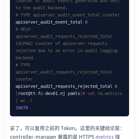
Counter of audit events generated and sent 
to the audit backend.
# TYPE apiserver_audit_event_total counter
apiserver_audit_event_total 
0
# HELP 
apiserver_audit_requests_rejected_total 
[ALPHA] Counter of apiserver requests 
rejected due to an error in audit logging 
backend.
# TYPE 
apiserver_audit_requests_rejected_total 
counter
apiserver_audit_requests_rejected_total 
0
[
root@tt-fc-dev01.nj yamls
]
# cat cm.metrics 
| wc -l
10070
妥了，可以复用之前的 Token。这里的关键结论是：
controller-manager 暴露的是 HTTPS
metrics
接