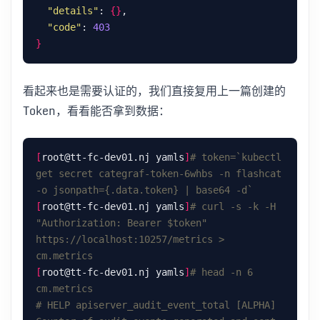
"details"
: 
{}
"code"
: 
403
}
看起来也是需要认证的，我们直接复用上一篇创建的
Token，看看能否拿到数据：
[
root@tt-fc-dev01.nj yamls
]
# token=`kubectl 
get secret categraf-token-6whbs -n flashcat 
-o jsonpath={.data.token} | base64 -d`
[
root@tt-fc-dev01.nj yamls
]
# curl -s -k -H 
"Authorization: Bearer $token" 
https://localhost:10257/metrics > 
cm.metrics
[
root@tt-fc-dev01.nj yamls
]
# head -n 6 
cm.metrics
# HELP apiserver_audit_event_total [ALPHA] 