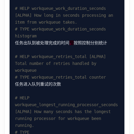
# HELP workqueue_work_duration_seconds 
[ALPHA] How long in seconds processing an 
item from workqueue takes.
# TYPE workqueue_work_duration_seconds 
histogram
任务出队到被处理完成的时间
，
# HELP workqueue_retries_total [ALPHA] 
Total number of retries handled by 
workqueue
# TYPE workqueue_retries_total counter
# HELP 
workqueue_longest_running_processor_seconds 
[ALPHA] How many seconds has the longest 
running processor for workqueue been 
running.
# TYPE 