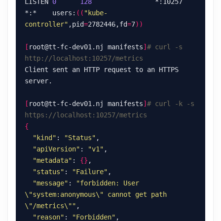
LISTEN 
0
128
                *:10257            
*:*    users:
((
"kube-
controller"
,pid
=
2782446,fd
=
7
))
[
root@tt-fc-dev01.nj manifests
]
# curl -s 
http://localhost:10257/metrics
Client sent an HTTP request to an HTTPS 
[
root@tt-fc-dev01.nj manifests
]
# curl -k -s 
https://localhost:10257/metrics
{
"kind"
: 
"Status"
"apiVersion"
: 
"v1"
"metadata"
: 
{}
"status"
: 
"Failure"
"message"
: 
"forbidden: User 
\"system:anonymous\" cannot get path 
\"/metrics\""
"reason"
: 
"Forbidden"