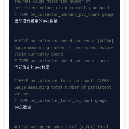
[ALPHA] Gauge measuring number of 
persistent volume claim currently unbound
# TYPE pv_collector_unbound_pvc_count gauge
# HELP pv_collector_bound_pvc_count [ALPHA] 
Gauge measuring number of persistent volume 
claim currently bound
# TYPE pv_collector_bound_pvc_count gauge
# HELP pv_collector_total_pv_count [ALPHA] 
Gauge measuring total number of persistent 
volumes
# TYPE pv_collector_total_pv_count gauge
# HELP workqueue_adds_total [ALPHA] Total 