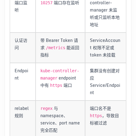
端口监
端口存在监听
controller-
10257
听
manager 未监
听或只监听本地
地址
认证访
带 Bearer Token 请
ServiceAccoun
问
求
能返回
t 权限不足或
/metrics
指标
token 未挂载
Endpoi
集群没有创建对
kube-controller-
nt
endpoint
应
manager
中有
端口
Service/Endpoi
https
nt
relabel
与
端口名不是
regex
规则
namespace、
，导致目
https
service、port name
标被过滤
完全匹配