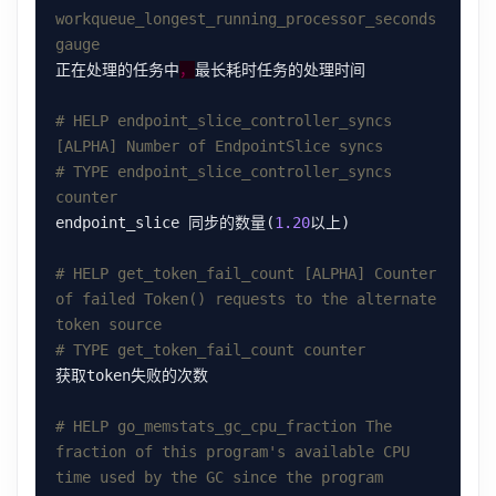
workqueue_longest_running_processor_seconds 
gauge
正在处理的任务中
，
# HELP endpoint_slice_controller_syncs 
[ALPHA] Number of EndpointSlice syncs
# TYPE endpoint_slice_controller_syncs 
counter
endpoint_slice 同步的数量(
1.20
# HELP get_token_fail_count [ALPHA] Counter 
of failed Token() requests to the alternate 
token source
# TYPE get_token_fail_count counter
# HELP go_memstats_gc_cpu_fraction The 
fraction of this program's available CPU 
time used by the GC since the program 