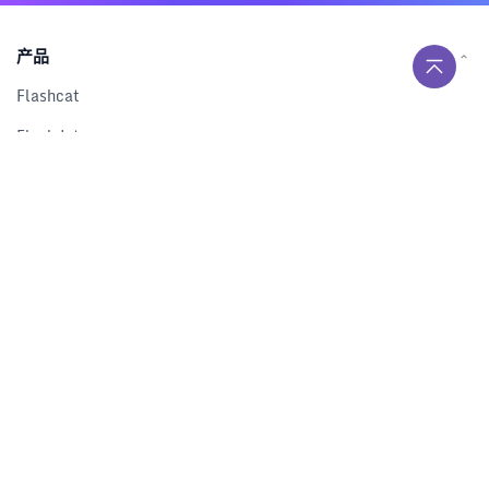
产品
Flashcat
Flashduty
RUM
Nightingale
Categraf
资源
解决方案
产品对比
文档中心
下载中心