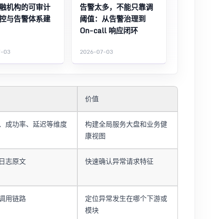
融机构的可审计
告警太多，不能只靠调
控与告警体系建
阈值：从告警治理到
On-call 响应闭环
7-03
2026-07-03
价值
、成功率、延迟等维度
构建全局服务大盘和业务健
康视图
日志原文
快速确认异常请求特征
调用链路
定位异常发生在哪个下游或
模块