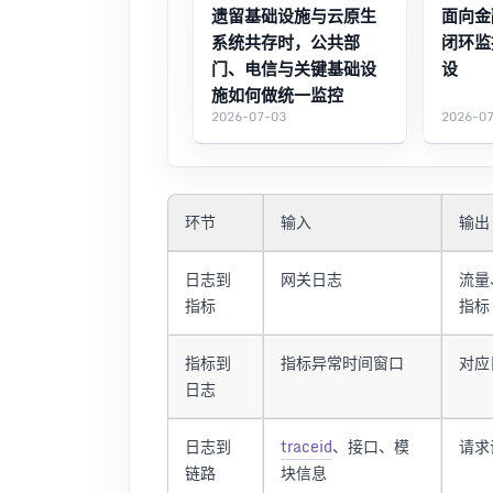
遗留基础设施与云原生
面向金
系统共存时，公共部
闭环监
门、电信与关键基础设
设
施如何做统一监控
2026-07-03
2026-0
环节
输入
输出
日志到
网关日志
流量
指标
指标
指标到
指标异常时间窗口
对应
日志
日志到
traceid
、接口、模
请求
链路
块信息