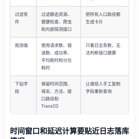
过滤条
过滤静态资源、
把所有入口路径都
件
健康检查、爬虫
生成卡片
和内部探测接口
观测值
使用请求数、错
只看日志条数，无
误数、成功率、
法判断接口健康
平均耗时和分位
耗时
下钻字
保留时间范围、
让值班人手工复制
段
域名、方法、接
字段重新查询
口路径和
TraceID
时间窗口和延迟计算要贴近日志落库