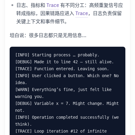
日志、指标和
Trace
有不同分工：高频重复信号应
转成指标，因果链路应进入
Trace
，日志负责保留
关键上下文和事件细节。
坦白说：很多日志都只是无用信息…
[INFO] Starting process … probably.

[DEBUG] Made it to line 42 — still alive.

[TRACE] Function entered. Leaving soon.

[INFO] User clicked a button. Which one? No 
idea.

[WARN] Everything’s fine, just felt like 
warning you.

[DEBUG] Variable x = 7. Might change. Might 
not.

[INFO] Operation completed successfully (we 
think).

[TRACE] Loop iteration #12 of infinite 