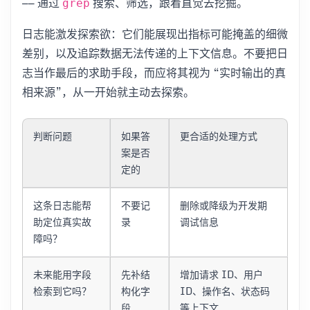
—— 通过
搜索、筛选，跟着直觉去挖掘。
grep
日志能激发探索欲：它们能展现出指标可能掩盖的细微
差别，以及追踪数据无法传递的上下文信息。不要把日
志当作最后的求助手段，而应将其视为 “实时输出的真
相来源”，从一开始就主动去探索。
判断问题
如果答
更合适的处理方式
案是否
定的
这条日志能帮
不要记
删除或降级为开发期
助定位真实故
录
调试信息
障吗？
未来能用字段
先补结
增加请求 ID、用户
检索到它吗？
构化字
ID、操作名、状态码
段
等上下文