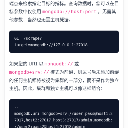
端点来检索指定目标的指标。查询数据时，您可以在目
标参数中仅使用
，无需其
mongodb://host:port
他参数，当然也无需主机凭据。
GET /scrape?
如果您的 URI 以
或
mongodb://
模式为前缀，则逗号后未添加前缀
mongodb+srv://
的任何主机都将被视为集群的一部分，而不是作为独立
主机。因此，集群和独立主机可以像这样组合：
--
mongodb.uri
=
mongodb+srv://user:pass@host1:2
7017,host2:27017,host3:27017/admin,mongodb: