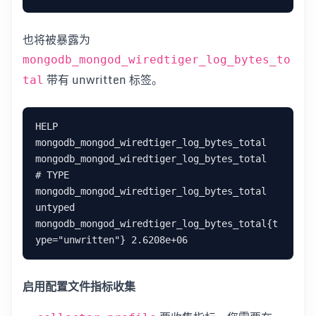
也将被暴露为
mongodb_mongod_wiredtiger_log_bytes_to
带有 unwritten 标签。
tal
HELP 
mongodb_mongod_wiredtiger_log_bytes_total 
mongodb_mongod_wiredtiger_log_bytes_total

# TYPE 
mongodb_mongod_wiredtiger_log_bytes_total 
untyped

mongodb_mongod_wiredtiger_log_bytes_total{t
启用配置文件指标收集