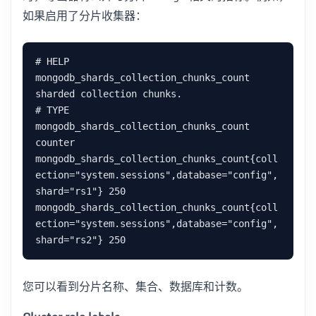
如果启用了分片收集器：
# HELP 
mongodb_shards_collection_chunks_count 
sharded collection chunks.

# TYPE 
mongodb_shards_collection_chunks_count 
counter

mongodb_shards_collection_chunks_count{coll
ection="system.sessions",database="config",
shard="rs1"} 250

mongodb_shards_collection_chunks_count{coll
ection="system.sessions",database="config",
您可以看到分片名称、集合、数据库和计数。