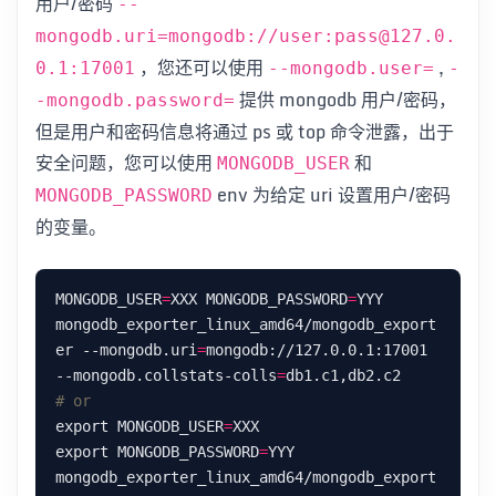
用户/密码
--
mongodb.uri=mongodb://user:pass@127.0.
，您还可以使用
,
0.1:17001
--mongodb.user=
-
提供 mongodb 用户/密码，
-mongodb.password=
但是用户和密码信息将通过 ps 或 top 命令泄露，出于
安全问题，您可以使用
和
MONGODB_USER
env 为给定 uri 设置用户/密码
MONGODB_PASSWORD
的变量。
MONGODB_USER
=
XXX MONGODB_PASSWORD
=
YYY 
mongodb_exporter_linux_amd64/mongodb_export
er --mongodb.uri
=
mongodb://127.0.0.1:17001 
--mongodb.collstats-colls
=
# or
export MONGODB_USER
=
export MONGODB_PASSWORD
=
mongodb_exporter_linux_amd64/mongodb_export