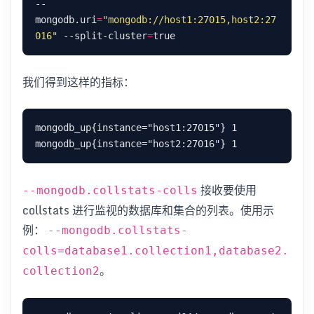
--
mongodb.uri
=
"mongodb://host1:27015,host2:27
016"
 --split-cluster
=
我们得到这样的指标：
mongodb_up{instance="host1:27015"} 1

接收要使用
--mongodb.collstats-colls
collstats 进行监视的数据库和集合的列表。使用示
例：
--mongodb.collstats-
colls=database1.collection1,database2.
。
collection2