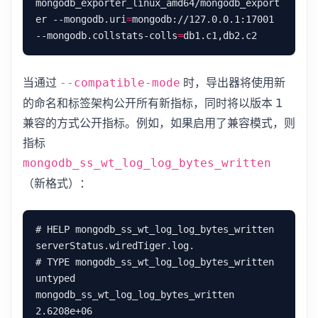
mongodb_exporter_linux_amd64/mongodb_export
er --mongodb.uri
=
mongodb://127.0.0.1:17001 
--mongodb.collstats-colls
=
当通过
时，导出器将使用新
--compatible-mode
的命名和标签架构公开所有新指标，同时将以版本 1
兼容的方式公开指标。例如，如果启用了兼容模式，则
指标
mongodb_ss_wt_log_log_bytes_written
（新格式）：
# HELP mongodb_ss_wt_log_log_bytes_written 
serverStatus.wiredTiger.log.

# TYPE mongodb_ss_wt_log_log_bytes_written 
untyped

mongodb_ss_wt_log_log_bytes_written 