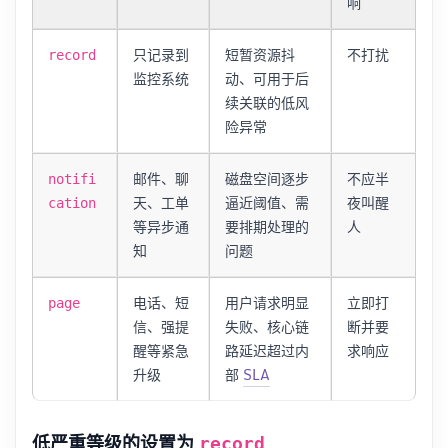
响
只记录到
短暂资源抖
不打扰
record
监控系统
动、可用于后
续关联的低风
险异常
邮件、聊
磁盘空间逐步
不应半
notifi
天、工单
逼近阈值、需
夜叫醒
cation
等异步通
要排期处理的
人
知
问题
电话、短
用户请求明显
立即打
page
信、强提
失败、核心链
断并要
醒等紧急
路延迟超过内
求响应
升级
部
SLA
低严重等级的设置为
record