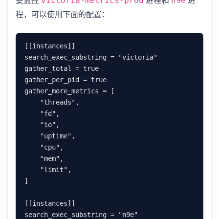
要监控
进程和
进
victoria-metrics-prod
n9e
程，可以使用下面的配置：
[[instances]]

search_exec_substring = "victoria"

gather_total = true

gather_per_pid = true

gather_more_metrics = [

    "threads",

    "fd",

    "io",

    "uptime",

    "cpu",

    "mem",

    "limit",

]

[[instances]]

search_exec_substring = "n9e"
