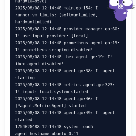
hard=1048576)

2025/08/08 12:14:48 main.go:154: I! 
runner.vm_limits: (soft=unlimited, 
hard=unlimited)

2025/08/08 12:14:48 provider_manager.go:60: 
I! use input provider: [local]

2025/08/08 12:14:48 prometheus_agent.go:19: 
I! prometheus scraping disabled!

2025/08/08 12:14:48 ibex_agent.go:19: I! 
ibex agent disabled!

2025/08/08 12:14:48 agent.go:38: I! agent 
starting

2025/08/08 12:14:48 metrics_agent.go:323: 
I! input: local.system started

2025/08/08 12:14:48 agent.go:46: I! 
[*agent.MetricsAgent] started

2025/08/08 12:14:48 agent.go:49: I! agent 
started

1754626488 12:14:48 system_load5 
agent_hostname=ubuntu 0.11
