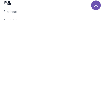
产品
Flashcat
Flashduty
RUM
Nightingale
Categraf
资源
解决方案
产品对比
文档中心
下载中心
视频中心