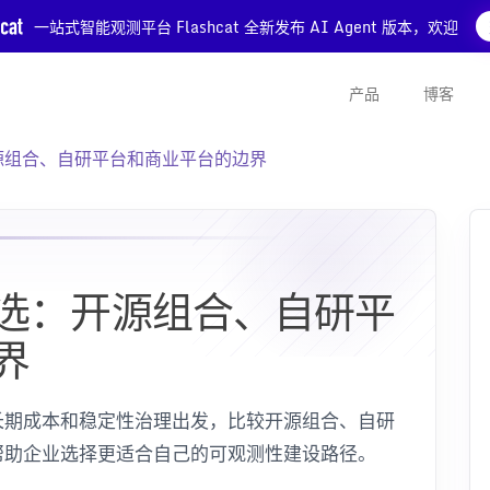
一站式智能观测平台 Flashcat 全新发布 AI Agent 版本，欢迎
产品
博客
源组合、自研平台和商业平台的边界
选：开源组合、自研平
界
长期成本和稳定性治理出发，比较开源组合、自研
帮助企业选择更适合自己的可观测性建设路径。