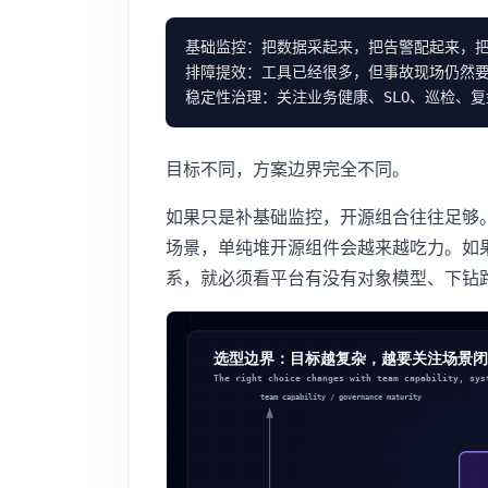
目标不同，方案边界完全不同。
如果只是补基础监控，开源组合往往足够
场景，单纯堆开源组件会越来越吃力。如
系，就必须看平台有没有对象模型、下钻