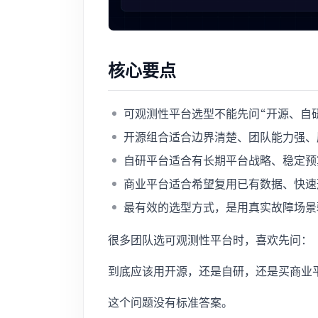
核心要点
可观测性平台选型不能先问“开源、自
开源组合适合边界清楚、团队能力强、
自研平台适合有长期平台战略、稳定预
商业平台适合希望复用已有数据、快速
最有效的选型方式，是用真实故障场景
很多团队选可观测性平台时，喜欢先问：
到底应该用开源，还是自研，还是买商业
这个问题没有标准答案。