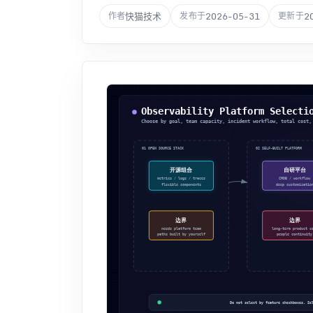
快猫技术
2026-05-31
2
作者
发布于
更新于