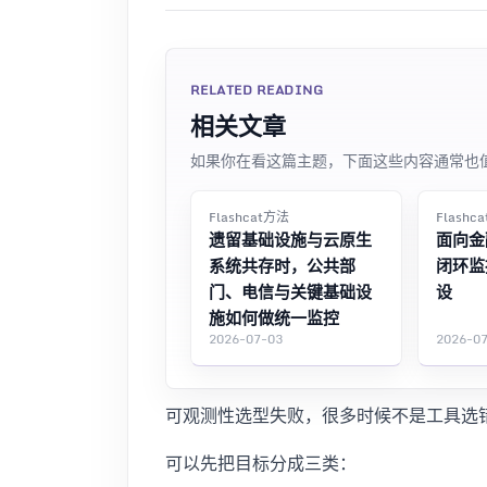
RELATED READING
相关文章
如果你在看这篇主题，下面这些内容通常也
Flashcat方法
Flashc
遗留基础设施与云原生
面向金
系统共存时，公共部
闭环监
门、电信与关键基础设
设
施如何做统一监控
2026-07-03
2026-0
可观测性选型失败，很多时候不是工具选
可以先把目标分成三类：