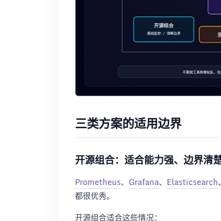
三类方案的适用边界
开源组合：适合能力强、边界清
Prometheus
、
Grafana
、
Elasticsearch
都很优秀。
开源组合适合这些情况：