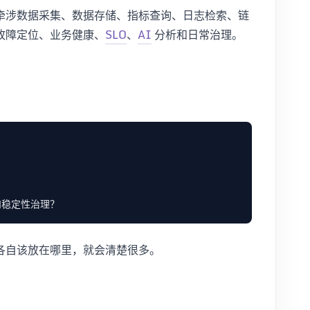
牵涉数据采集、数据存储、指标查询、日志检索、链
故障定位、业务健康、
SLO
、
AI
分析和日常治理。
各自该放在哪里，就会清楚很多。