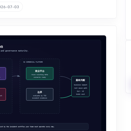
026-07-03