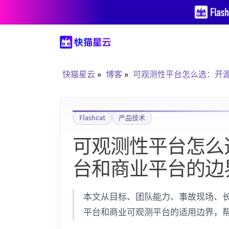
快猫星云
博客
可观测性平台怎么选：开
Flashcat
产品技术
可观测性平台怎么
台和商业平台的边
本文从目标、团队能力、事故现场、
平台和商业可观测平台的适用边界，