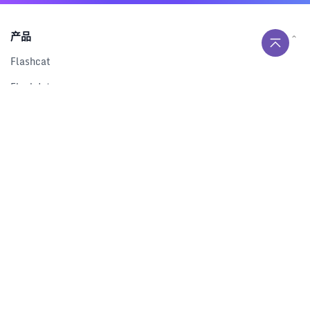
产品
Flashcat
Flashduty
RUM
Nightingale
Categraf
资源
解决方案
产品对比
文档中心
下载中心